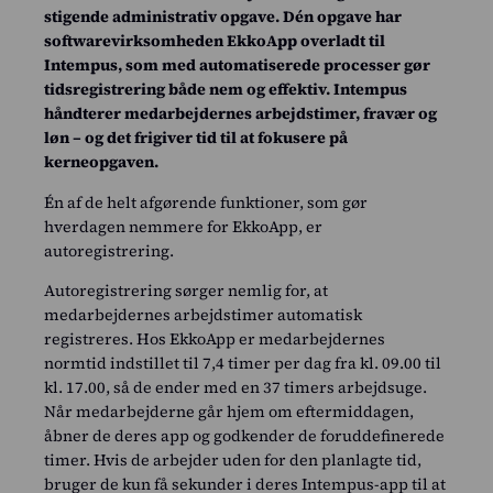
stigende administrativ opgave. Dén opgave har
softwarevirksomheden EkkoApp overladt til
Intempus, som med automatiserede processer gør
tidsregistrering både nem og effektiv. Intempus
håndterer medarbejdernes arbejdstimer, fravær og
løn – og det frigiver tid til at fokusere på
kerneopgaven.
Én af de helt afgørende funktioner, som gør
hverdagen nemmere for EkkoApp, er
autoregistrering.
Autoregistrering sørger nemlig for, at
medarbejdernes arbejdstimer automatisk
registreres. Hos EkkoApp er medarbejdernes
normtid indstillet til 7,4 timer per dag fra kl. 09.00 til
kl. 17.00, så de ender med en 37 timers arbejdsuge.
Når medarbejderne går hjem om eftermiddagen,
åbner de deres app og godkender de foruddefinerede
timer. Hvis de arbejder uden for den planlagte tid,
bruger de kun få sekunder i deres Intempus-app til at