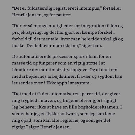
“Det er fuldstændig registreret i Intempus,” fortæller
Henrik Jensen, og fortsætter:
“Der er så mange muligheder for integration til løn og
projektstyring, og det har gjort en kæmpe forskel i
forhold til det mentale, hvor man hele tiden skal gå og
huske. Det behøver man ikke nu,” siger han.
De automatiserede processer sparer ham for en
masse tid og fungerer som en vigtig støtte i at
håndtere den administrative opgave. Og al data om
medarbejdernes arbejdstimer, fravær og sygdom kan
let sendes over i EkkoApp’s lønsystem.
“Det med at få det automatiseret sparer tid, det giver
mig tryghed i maven, og tingene bliver gjort rigtigt.
Jeg behøver ikke at have en lille bogholdereksamen. I
stedet har jeg et stykke software, som jeg kan læne
mig opad, som kan alle reglerne, og som gør det
rigtigt,” siger Henrik Jensen.