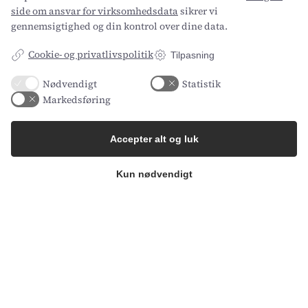
side om ansvar for virksomhedsdata
sikrer vi
Med Intempus har de fået et
gennemsigtighed og din kontrol over dine data.
tidsregistreringssystem, der understøtter en
kompleks hverdag og giver overblik på tværs
Cookie- og privatlivspolitik
Tilpasning
af medarbejdere, projekter og arbejdsgange.
Nødvendigt
Statistik
Markedsføring
CS Accommodation A/S
Accepter alt og luk
Line Holm Christensen
Kun nødvendigt
Gærtorvet 3, 1799 København V
Axel Kiers Vej 5A, 8270 Højbjerg