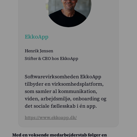
Priser
Kundecases
Blog
EkkoApp
Om os
Henrik Jensen
Stifter & CEO hos EkkoApp
Kontakt
Softwarevirksomheden EkkoApp
Log ind
tilbyder en virksomhedsplatform,
som samler al kommunikation,
Intempus Web
viden, arbejdsmiljø, onboarding og
Log ind på din konto
det sociale fællesskab i én app.
Intempus Admin
https://www.ekkoapp.dk/
(Gammelt design)
Med en voksende medarbejderstab følger en