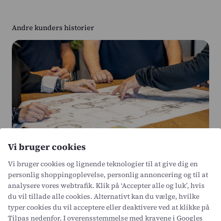
Andre kunders historier
Vi bruger cookies
Vi bruger cookies og lignende teknologier til at give dig en
Intempus samler timer på tværs af
personlig shoppingoplevelse, personlig annoncering og til at
arbejdsgange hos CS
analysere vores webtrafik. Klik på ‘Accepter alle og luk’, hvis
Accommodation
du vil tillade alle cookies. Alternativt kan du vælge, hvilke
CS Accommodation leverer skræddersyede
typer cookies du vil acceptere eller deaktivere ved at klikke på
Tilpas nedenfor. I overensstemmelse med kravene i
Googles
løsninger til offshore- og marineindustrien.