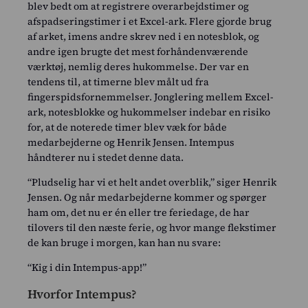
blev bedt om at registrere overarbejdstimer og
afspadseringstimer i et Excel-ark. Flere gjorde brug
af arket, imens andre skrev ned i en notesblok, og
andre igen brugte det mest forhåndenværende
værktøj, nemlig deres hukommelse. Der var en
tendens til, at timerne blev målt ud fra
fingerspidsfornemmelser. Jonglering mellem Excel-
ark, notesblokke og hukommelser indebar en risiko
for, at de noterede timer blev væk for både
medarbejderne og Henrik Jensen. Intempus
håndterer nu i stedet denne data.
“Pludselig har vi et helt andet overblik,” siger Henrik
Jensen. Og når medarbejderne kommer og spørger
ham om, det nu er én eller tre feriedage, de har
tilovers til den næste ferie, og hvor mange flekstimer
de kan bruge i morgen, kan han nu svare:
“Kig i din Intempus-app!”
Hvorfor Intempus?