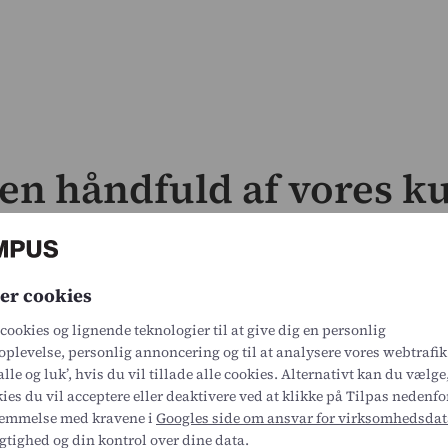
en håndfuld af vores k
er cookies
cookies og lignende teknologier til at give dig en personlig
plevelse, personlig annoncering og til at analysere vores webtrafik
alle og luk’, hvis du vil tillade alle cookies. Alternativt kan du vælge
ies du vil acceptere eller deaktivere ved at klikke på Tilpas nedenfor
temmelse med kravene i
Googles side om ansvar for virksomhedsdat
tighed og din kontrol over dine data.