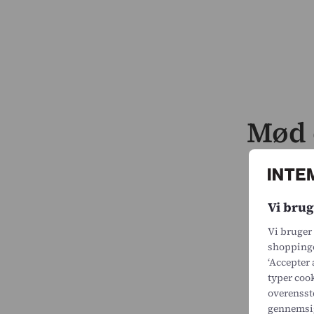
Mød 
Vi brug
Vi bruger 
shoppingo
‘Accepter 
typer cook
overenss
gennemsig