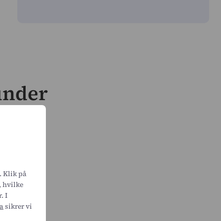
under
. Klik på
, hvilke
. I
a
sikrer vi