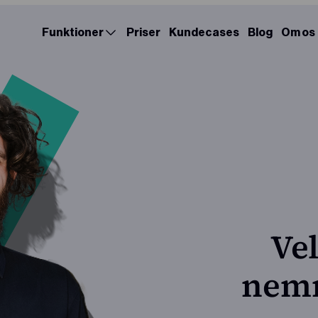
Funktioner
Priser
Kundecases
Blog
Om os
Ve
nemm