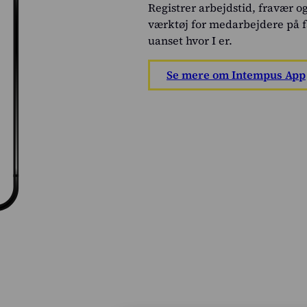
Registrer arbejdstid, fravær o
værktøj for medarbejdere på fa
uanset hvor I er.
Se mere om Intempus App