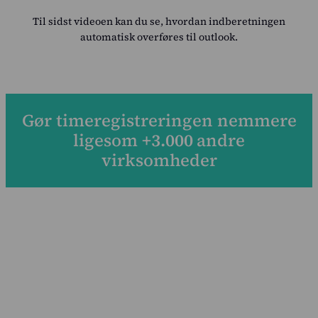
Priser
Til sidst videoen kan du se, hvordan indberetningen
automatisk overføres til outlook.
Kundecases
Blog
Om os
Gør timeregistreringen nemmere
ligesom
+3.000
andre
Kontakt
virksomheder
Log ind
Intempus Web
Log ind på din konto
Intempus Admin
(Gammelt design)