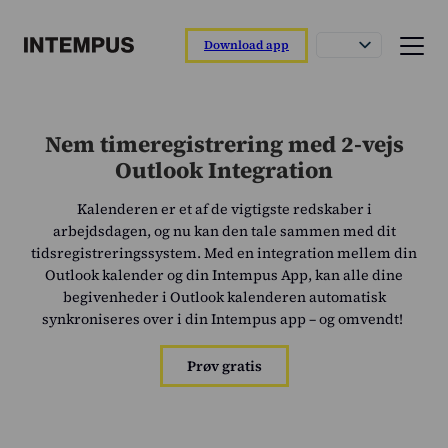
Download app
Funktioner
Nem timeregistrering med 2-vejs
Intempus app
Outlook Integration
Registrer din dag direkte fra appen.
Kalenderen er et af de vigtigste redskaber i
Intempus web
arbejdsdagen, og nu kan den tale sammen med dit
Overblik over rapporter og medarbejdere.
tidsregistreringssystem. Med en integration mellem din
Outlook kalender og din Intempus App, kan alle dine
Intempus terminal
Nem registrering ved ankomst og afgang.
begivenheder i Outlook kalenderen automatisk
synkroniseres over i din Intempus app – og omvendt!
Integrationer
Tilslut til dit løn- eller ERP-system.
Prøv gratis
Funktionsoverblik
Læs om vores funktioner