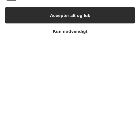
Accepter alt og luk
Kun nødvendigt
Gærtorvet 3, 1799 København V
Axel Kiers Vej 5A, 8270 Højbjerg
CVR: 34696977
Company
Resources
Om os
API
Karriere
Status
Sikkerhed
Whistleblowing
Legal
Connect
Privatlivspolitik
Kontakt
Databehandleraftale
Linkedin
Forretningsbetingelser
Facebook