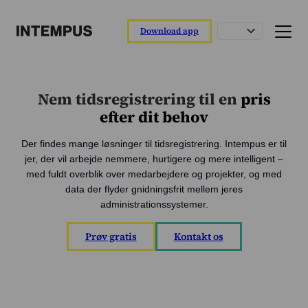
Download app
Funktioner
Nem tidsregistrering til en
pris
Intempus app
efter dit behov
Registrer din dag direkte fra appen.
Der findes mange løsninger til tidsregistrering. Intempus er til
Intempus web
jer, der vil arbejde nemmere, hurtigere og mere intelligent –
Overblik over rapporter og medarbejdere.
med fuldt overblik over medarbejdere og projekter, og med
Intempus terminal
data der flyder gnidningsfrit mellem jeres
Nem registrering ved ankomst og afgang.
administrationssystemer.
Integrationer
Prøv gratis
Kontakt os
Tilslut til dit løn- eller ERP-system.
Funktionsoverblik
Læs om vores funktioner