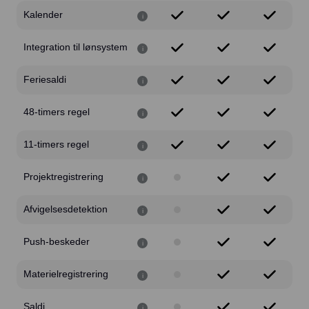
Kalender
i
Integration til lønsystem
i
Feriesaldi
i
48-timers regel
i
11-timers regel
i
Projektregistrering
i
Afvigelsesdetektion
i
Push-beskeder
i
Materielregistrering
i
Saldi
i