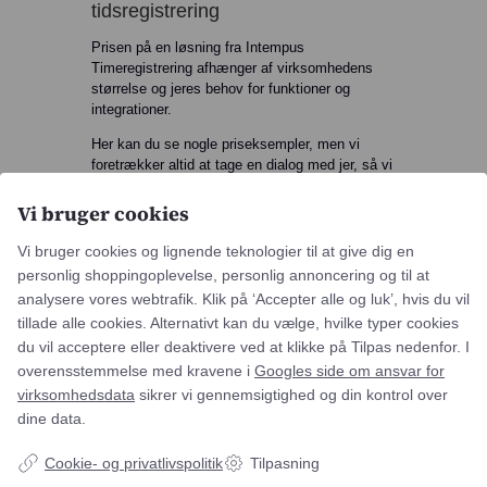
tidsregistrering
Prisen på en løsning fra Intempus
Timeregistrering afhænger af virksomhedens
størrelse og jeres behov for funktioner og
integrationer.
Her kan du se nogle priseksempler, men vi
foretrækker altid at tage en dialog med jer, så vi
kan finde frem til den bedste løsning for jer.
Vi bruger cookies
Vi bruger cookies og lignende teknologier til at give dig en
personlig shoppingoplevelse, personlig annoncering og til at
Hvad koster en basisløsning for små
analysere vores webtrafik. Klik på ‘Accepter alle og luk’, hvis du vil
virksomheder?
tillade alle cookies. Alternativt kan du vælge, hvilke typer cookies
du vil acceptere eller deaktivere ved at klikke på Tilpas nedenfor. I
For små virksomheder med 5‑10 medarbejdere kan
Hvad koster en løsning med projektstyring til
overensstemmelse med kravene i
Googles side om ansvar for
Intempus’ basispakke være et godt udgangspunkt. Den
byggebranchen?
65 kr./md. pr. bruger
virksomhedsdata
sikrer vi gennemsigtighed og din kontrol over
koster
og inkluderer alt det
grundlæggende, såsom timeregistrering, fravær,
dine data.
Bygge- og anlægsvirksomheder med 20‑50
Hvad koster en løsning med GPS-tracking til
stempelur, kørsels- og udlægsregistrering, kalender og
medarbejdere kan vælge standardpakken, som koster
transportvirksomheder?
Cookie- og privatlivspolitik
Tilpasning
integration til lønsystem. Oprettelsesgebyret starter fra
112 kr./md. pr. bruger
. Denne pakke indeholder alle
4.900 kr.
, hvilket gør det nemt at komme hurtigt i