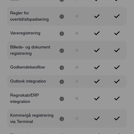
Regler for
i
overtid/afspadsering
Vareregistrering
i
Billede- og dokument
i
registrering
Godkendelsesflow
i
Outlook integration
i
Regnskab/ERP
i
integration
Komme/gå registrering
i
via Terminal