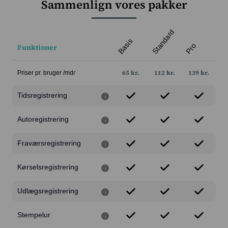
Sammenlign vores pakker
Priser
Kundecases
Standard
Basis
Pro
Funktioner
Blog
65 kr.
112 kr.
139 kr.
Priser pr. bruger /mdr
Om os
Tidsregistrering
i
Kontakt
Autoregistrering
i
Log ind
Fraværsregistrering
i
Intempus Web
Log ind på din konto
Kørselsregistrering
i
Intempus Admin
Udlægsregistrering
i
(Gammelt design)
Stempelur
i