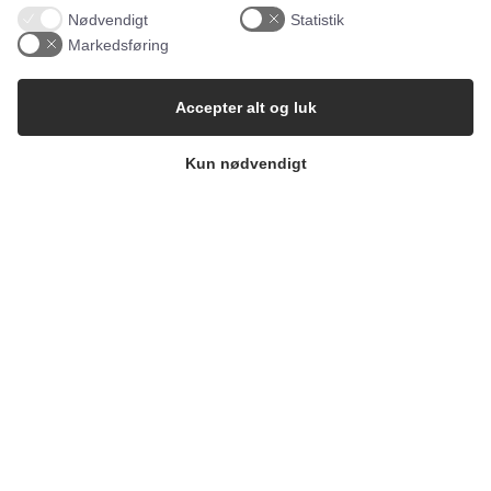
Nødvendigt
Statistik
Markedsføring
Accepter alt og luk
Kun nødvendigt
Gærtorvet 3, 1799 København V
Axel Kiers Vej 5A, 8270 Højbjerg
CVR: 34696977
Company
Resources
Om os
API
Karriere
Status