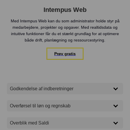
Intempus Web
Med Intempus Web kan du som administrator holde styr på
medarbejdere, projekter og opgaver. Med realtidsdata og
intuitive funktioner får du et stærkt grundlag for at optimere
både drift, planlægning og ressourcestyring.
Prøv gratis
Godkendelse af indberetninger
Alle indberetninger ligger klar til godkendelse i Web, hvor
Overførsel til løn og regnskab
man som 1., 2. eller endelig godkender let kan godkende
én, flere eller alle indberetninger.
Al data der samles i Intempus skal ofte sendes videre efter
Overblik med Saldi
godkendelse. Via integration kan dataen nemt og sikkert