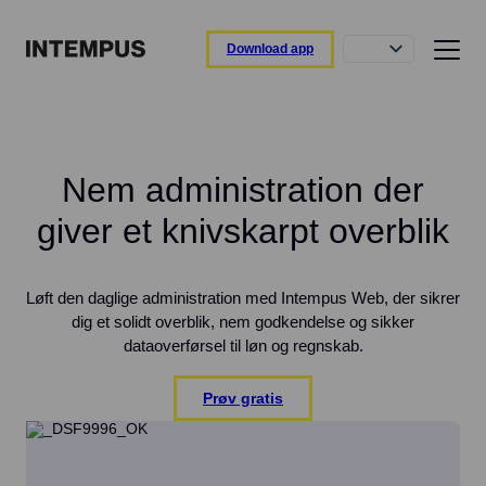
Download app
Funktioner
Intempus app
Nem administration der
Registrer din dag direkte fra appen.
giver et knivskarpt overblik
Intempus web
Overblik over rapporter og medarbejdere.
Intempus terminal
Løft den daglige administration med Intempus Web, der sikrer
Nem registrering ved ankomst og afgang.
dig et solidt overblik, nem godkendelse og sikker
dataoverførsel til løn og regnskab.
Integrationer
Tilslut til dit løn- eller ERP-system.
Prøv gratis
Funktionsoverblik
Læs om vores funktioner