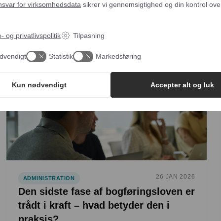
nsvar for virksomhedsdata
sikrer vi gennemsigtighed og din kontrol ove
tidsregis…
 og privatlivspolitik
Tilpasning
dvendigt
Statistik
Markedsføring
Kun nødvendigt
Accepter alt og luk
26 JAN 2026
ADMINISTRATION
Den sidste fase af bogføringsloven er
trådt i kraft – hvad betyder den i
praksis?