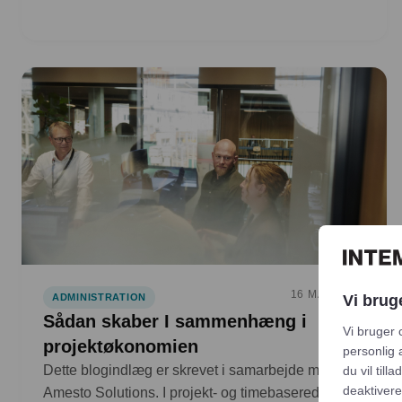
16 MAR 2026
Vi brug
ADMINISTRATION
Sådan skaber I sammenhæng i
Vi bruger 
projektøkonomien
personlig 
Dette blogindlæg er skrevet i samarbejde med
du vil till
deaktivere
Amesto Solutions. I projekt- og timebaserede