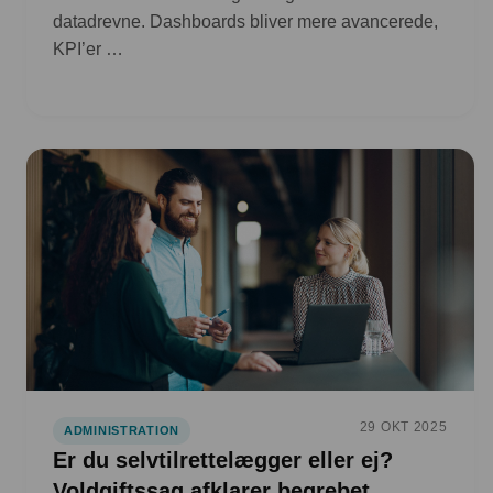
datadrevne. Dashboards bliver mere avancerede,
KPI’er …
29 OKT 2025
ADMINISTRATION
Er du selvtilrettelægger eller ej?
Voldgiftssag afklarer begrebet