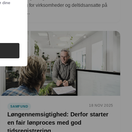
r dine
betydning for virksomheder og deltidsansatte på
industrie…
18 NOV 2025
SAMFUND
Løngennemsigtighed: Derfor starter
en fair lønproces med god
tidsregistrering