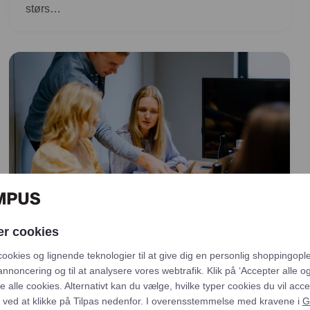
størs…
27 FEB 2026
er cookies
ADMINISTRATION
Fra tidsregistrering til bundlinje:
cookies og lignende teknologier til at give dig en personlig shoppingopl
Omdan tidsdata til profit
annoncering og til at analysere vores webtrafik. Klik på ‘Accepter alle og 
Dette er et gæsteblogindlæg forfattet af Profiit. I
ade alle cookies. Alternativt kan du vælge, hvilke typer cookies du vil acce
 ved at klikke på Tilpas nedenfor. I overensstemmelse med kravene i
G
mange økonomiafdelinger ser man stadig