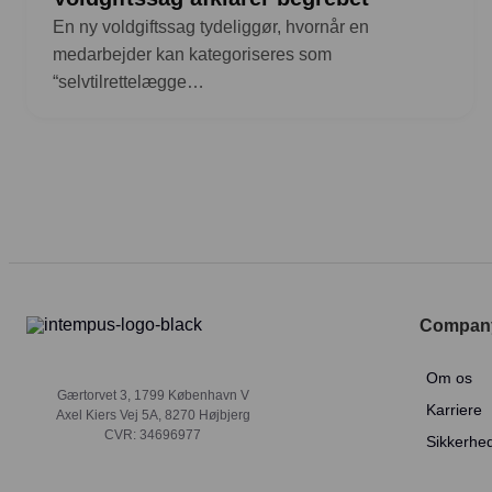
En ny voldgiftssag tydeliggør, hvornår en
medarbejder kan kategoriseres som
“selvtilrettelægge…
Compan
Om os
Gærtorvet 3, 1799 København V
Karriere
Axel Kiers Vej 5A, 8270 Højbjerg
CVR: 34696977
Sikkerhe