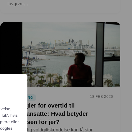
lovgivni…
18 FEB 2026
LOVGIVNING
Nye regler for overtid til
evelse,
deltidsansatte: Hvad betyder
luk’, hvis
afgørelsen for jer?
ptere eller
oogles
En ny faglig voldgiftskendelse kan få stor