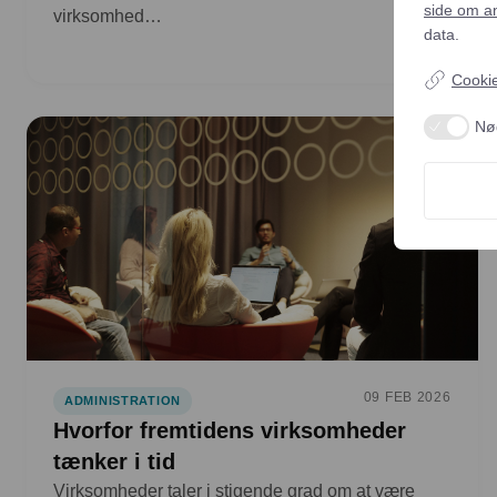
side om a
virksomhed…
data.
Cookie-
Nø
09 FEB 2026
ADMINISTRATION
Hvorfor fremtidens virksomheder
tænker i tid
Virksomheder taler i stigende grad om at være