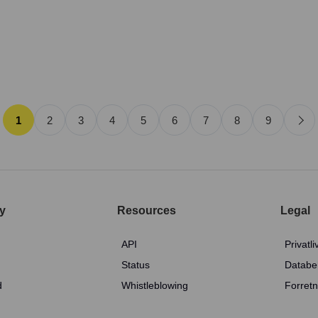
1
2
3
4
5
6
7
8
9
y
Resources
Legal
API
Privatli
Status
Databe
d
Whistleblowing
Forretn