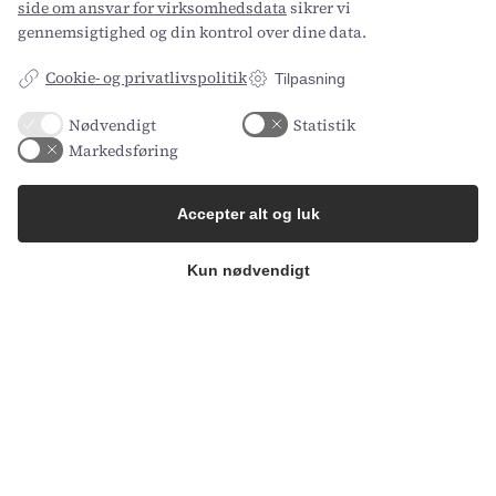
side om ansvar for virksomhedsdata
sikrer vi
Fremtidens administration: 6
gennemsigtighed og din kontrol over dine data.
trends der vil præge virksomheder
i 2027
Cookie- og privatlivspolitik
Tilpasning
Administrationen er under hastig forandring.
Nødvendigt
Statistik
Hvor administrative medarbejdere tidligere
Markedsføring
brugte størs…
Accepter alt og luk
Kun nødvendigt
Gærtorvet 3, 1799 København V
Axel Kiers Vej 5A, 8270 Højbjerg
CVR: 34696977
Company
Resources