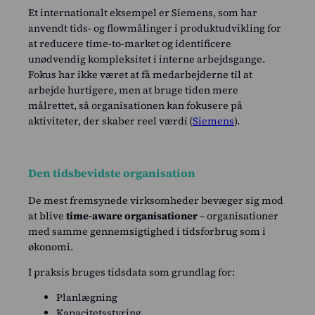
også at give ledere bedre overblik over, hvordan
Et internationalt eksempel er Siemens, som har
arbejdstid faktisk bruges, herunder tid brugt på
anvendt tids- og flowmålinger i produktudvikling for
projekter, koordinering og administration, i stedet
at reducere time-to-market og identificere
for at tiden ligger spredt i forskellige lokale
unødvendig kompleksitet i interne arbejdsgange.
løsninger.
Fokus har ikke været at få medarbejderne til at
arbejde hurtigere, men at bruge tiden mere
Manglende synlighed over tidsforbruget har
målrettet, så organisationen kan fokusere på
tidligere betydet, at flaskehalse først blev opdaget,
aktiviteter, der skaber reel værdi (
Siemens
).
når deadlines var overskredet, fordi tid brugt på
koordinering og interne processer ikke fremgik
klart i ledelsesdata.
Den tidsbevidste organisation
Kilde:
Nyt fælles tidsregistreringssystem i
Københavns Kommune (PDF)
De mest fremsynede virksomheder bevæger sig mod
at blive
time-aware organisationer
– organisationer
med samme gennemsigtighed i tidsforbrug som i
økonomi.
I praksis bruges tidsdata som grundlag for:
Planlægning
Kapacitetsstyring