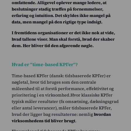
Priser
omfattende. Alligevel oplever mange ledere, at
beslutninger stadig træffes på fornemmelser,
erfaring og intuition. Det skyldes ikke mangel på
Kundecases
data, men mangel på den rigtige type indsigt.
Blog
I fremtidens organisationer er det ikke nok at vide,
hvad tallene viser. Man skal forstå, hvad der skaber
Om os
dem. Her bliver tid den afgørende nøgle.
Kontakt
Hvad er “time-based KPI’er
“?
Log ind
Time-based KPI’er (dansk: tidsbaserede KPI’er) er
nøgletal, hvor tid bruges som den centrale
måleenhed til at forstå performance, effektivitet og
Intempus Web
prioritering i en virksomhed.Hvor klassiske KPI’er
Log ind på din konto
typisk måler resultater (fx omsætning, dækningsgrad
Intempus Admin
eller antal leverancer), måler tidsbaserede KPI’er,
(Gammelt design)
hvad der ligger bag resultaterne: nemlig
hvordan
virksomhedens tid bliver brugt
.