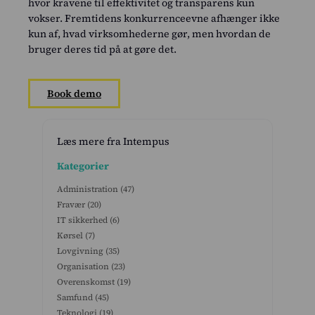
hvor kravene til effektivitet og transparens kun
vokser. Fremtidens konkurrenceevne afhænger ikke
kun af, hvad virksomhederne gør, men hvordan de
bruger deres tid på at gøre det.
Book demo
Læs mere fra Intempus
Kategorier
Administration
(47)
Fravær
(20)
IT sikkerhed
(6)
Kørsel
(7)
Lovgivning
(35)
Organisation
(23)
Overenskomst
(19)
Samfund
(45)
Teknologi
(19)