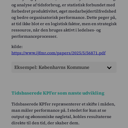
og analyse af tidsforbrug, er statistisk forbundet med
forbedret produktivitet, øget medarbejdertilfredshed
og bedre organisatorisk performance. Dette peger på,
at tid ikke blot er en logistisk faktor, men en strategisk
ressource, når den bruges aktivt i ledelses‑ og
performanceprocesser.
kilde:
https://www.ijfmr.com/papers/2025/5/56871.pdf
Eksempel: Københavns Kommune
I Københavns Kommune er der med
Budget 2026
fremlagt et forslag om at indføre et fælles
Tidsbaserede KPI’er som næste udvikling
tidsregistreringssystem, der samler ca. 15
forskellige systemer på tværs af forvaltninger i én
Tidsbaserede KPI’er repræsenterer et skifte i måden,
løsning, så både medarbejdere og ledere får ét
man måler performance på. I stedet for kun at se
sted at registrere arbejdstid, ferie og fravær.
output og økonomiske nøgletal, kobles resultaterne
Formålet med det nye system er ikke kun at
direkte til den tid, der skaber dem.
efterleve nye krav til arbejds­tidsregistrering, men