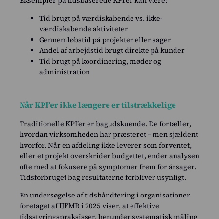
Eksempler på tidsbaserede KPI’er kan være:
Tid brugt på værdiskabende vs. ikke-
værdiskabende aktiviteter
Gennemløbstid på projekter eller sager
Andel af arbejdstid brugt direkte på kunder
Tid brugt på koordinering, møder og
administration
Når KPI’er ikke længere er tilstrækkelige
Traditionelle KPI’er er bagudskuende. De fortæller,
hvordan virksomheden har præsteret – men sjældent
hvorfor. Når en afdeling ikke leverer som forventet,
eller et projekt overskrider budgettet, ender analysen
ofte med at fokusere på symptomer frem for årsager.
Tidsforbruget bag resultaterne forbliver usynligt.
En undersøgelse af tidshåndtering i organisationer
foretaget af IJFMR i 2025 viser, at effektive
tidsstyringspraksisser, herunder systematisk måling