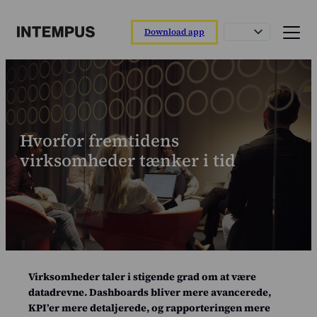
Download app
Funktioner
Intempus app
Registrer din dag direkte fra appen.
Hvorfor fremtidens
Intempus web
virksomheder tænker i tid
Overblik over rapporter og medarbejdere.
Intempus terminal
Nem registrering ved ankomst og afgang.
Integrationer
Tilslut til dit løn- eller ERP-system.
Virksomheder taler i stigende grad om at være
Funktionsoverblik
datadrevne. Dashboards bliver mere avancerede,
Læs om vores funktioner
KPI’er mere detaljerede, og rapporteringen mere