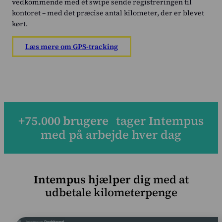
vedkommende med ét swipe sende registreringen til
kontoret – med det præcise antal kilometer, der er blevet
kørt.
Læs mere om GPS-tracking
+
75.000
brugere
tager Intempus
med på arbejde hver dag
Intempus hjælper dig
med at
udbetale kilometerpenge