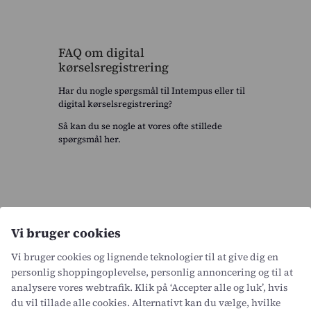
FAQ om digital
kørselsregistrering
Har du nogle spørgsmål til Intempus eller til
digital kørselsregistrering?
Så kan du se nogle at vores ofte stillede
spørgsmål her.
Hvad er kørselsregistrering, og hvorfor
Vi bruger cookies
er det vigtigt?
Vi bruger cookies og lignende teknologier til at give dig en
Kørselsregistrering er registrering af firmakørsel
Kan Intempus håndtere regler om
personlig shoppingoplevelse, personlig annoncering og til at
med bil, varevogn, motorcykel m.fl. Systemet
kørselsgodtgørelse?
analysere vores webtrafik. Klik på ‘Accepter alle og luk’, hvis
dokumenterer kørte kilometer, formål og
du vil tillade alle cookies. Alternativt kan du vælge, hvilke
tidspunkter, hvilket er vigtigt for korrekt refusion,
Ja, Intempus kan sagtens håndtere reglerne om