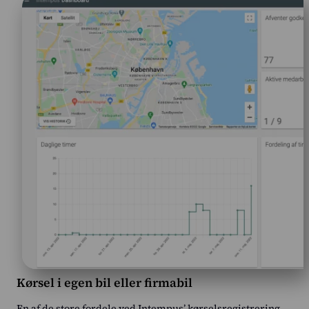
Kørsel i egen bil eller firmabil
En af de store fordele ved Intempus’ kørselsregistrering