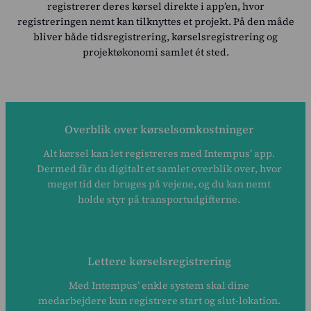
Priser
registrerer deres kørsel direkte i app’en, hvor
registreringen nemt kan tilknyttes et projekt. På den måde
bliver både tidsregistrering, kørselsregistrering og
Kundecases
projektøkonomi samlet ét sted.
Blog
Om os
Overblik over kørselsomkostninger
Kontakt
Alt kørsel kan let registreres med Intempus’ app.
Dermed får du digitalt et samlet overblik over, hvor
Log ind
meget tid der bruges på vejene, og du kan nemt
holde styr på transportudgifterne.
Intempus Web
Log ind på din konto
Intempus Admin
Lettere kørselsregistrering
(Gammelt design)
Med Intempus’ enkle system skal dine
medarbejdere kun registrere start og slut-lokation.