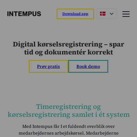
Download app
Funktioner
Digital kørselsregistrering – spar
Intempus app
tid og dokumentér korrekt
Registrer din dag direkte fra appen.
Intempus web
Prøv gratis
Book demo
Overblik over rapporter og medarbejdere.
Intempus terminal
Nem registrering ved ankomst og afgang.
Integrationer
Timeregistrering og
Tilslut til dit løn- eller ERP-system.
kørselsregistrering samlet i ét system
Funktionsoverblik
Med Intempus får I et fuldendt overblik over
Læs om vores funktioner
medarbejdernes arbejdskørsel. Medarbejderne