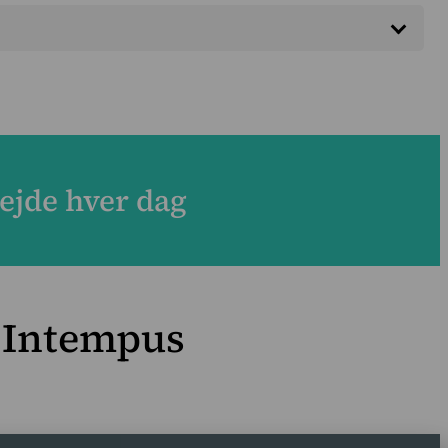
us, så både du og dine kunder kan se, hvilket stykke
 data overføres fra Intempus til det andet system,
ejde hver dag
Intempus