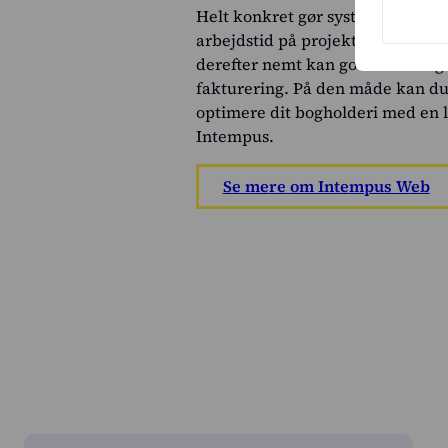
Helt konkret gør systemet det ne
arbejdstid på projekter eller arb
derefter nemt kan godkendes og o
fakturering. På den måde kan du 
optimere dit bogholderi med en l
Intempus.
Se mere om Intempus Web