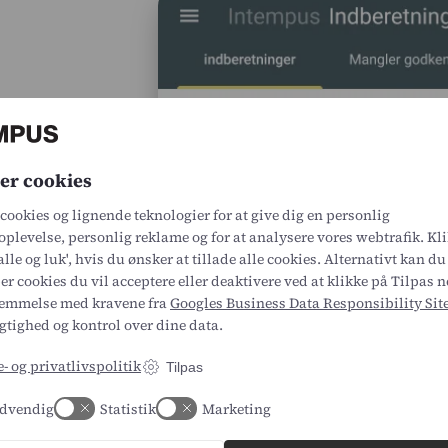
olderi
n
er cookies
cookies og lignende teknologier for at give dig en personlig
plevelse, personlig reklame og for at analysere vores webtrafik. Kl
ltmandsfirma eller
alle og luk', hvis du ønsker at tillade alle cookies. Alternativt kan d
t arbejdet og skaber
er cookies du vil acceptere eller deaktivere ved at klikke på Tilpas n
reringssystem.
temmelse med kravene fra
Googles Business Data Responsibility Sit
tighed og kontrol over dine data.
 ikke kun om
kke funktioner, der
- og privatlivspolitik
Tilpas
 en række manuelle
 får større
dvendig
Statistik
Marketing