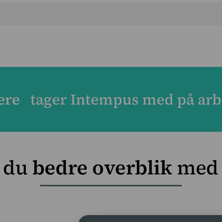
yder, at du kan registrere den præcise arbejdstype i Intemp
nkørsel og fakturering effektivt og ikke mindst fejlfri. Din
ere
tager Intempus med på arb
r du
bedre overblik
med 