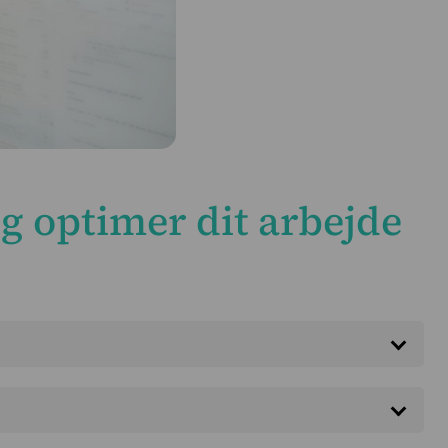
g optimer dit arbejde
undearbejde, kan det ligeså let indberettes på den