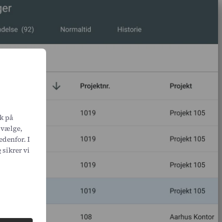
ik på
u vælge,
edenfor. I
e
sikrer vi