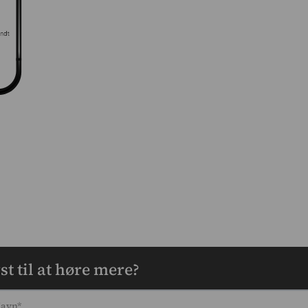
st til at høre mere?
avn*