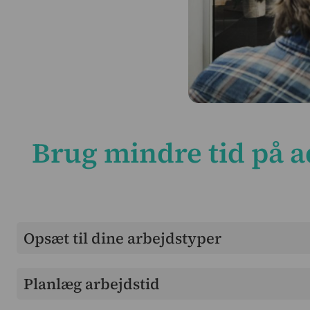
Brug mindre tid på a
Opsæt til dine arbejdstyper
Indberet nemt dine arbejdstimer eller fravær på Intem
Planlæg arbejdstid
specifikke sag, så du får alle dine udgifter med.