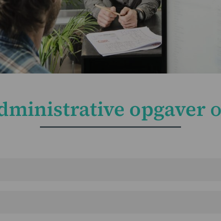
dministrative opgaver
o
pus’ app. Har du kørt eller haft udlæg i forbindelse med k