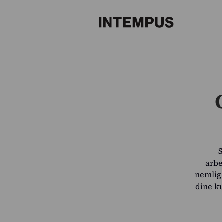
S
arbe
nemlig 
dine k