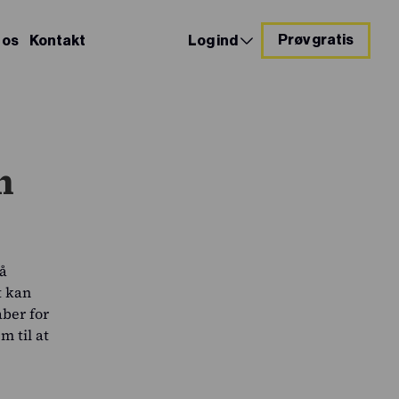
Prøv gratis
 os
Kontakt
Log ind
m
på
t kan
aber for
 til at