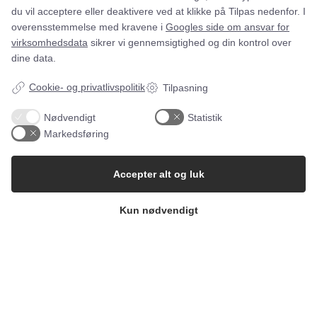
Navn*
du vil acceptere eller deaktivere ved at klikke på Tilpas nedenfor. I
sundhed, sikkerhed og korrekt lønudbetaling.
overensstemmelse med kravene i
Googles side om ansvar for
virksomhedsdata
sikrer vi gennemsigtighed og din kontrol over
Email*
dine data.
Cookie- og privatlivspolitik
Tilpasning
Nødvendigt
Statistik
Markedsføring
Accepter alt og luk
Kun nødvendigt