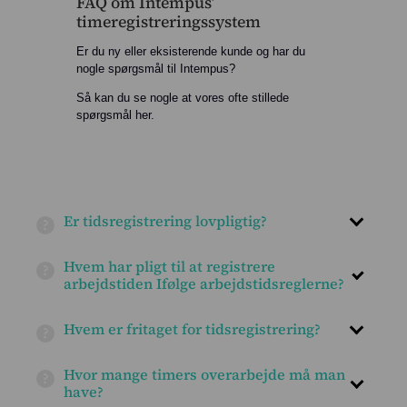
FAQ om Intempus’
timeregistreringssystem
Er du ny eller eksisterende kunde og har du
nogle spørgsmål til Intempus?
Så kan du se nogle at vores ofte stillede
spørgsmål her.
Er tidsregistrering lovpligtig?
Ja, tidsregistrering er lovpligtig i Danmark for at sikre
Hvem har pligt til at registrere
korrekt dokumentation af arbejdstid og overholdelse af
arbejdstiden Ifølge arbejdstidsreglerne?
arbejdstidsregler. Det er arbejdsgiverens ansvar at
stille et system til rådighed for medarbejderne, hvor de
Alle arbejdsgivere i Danmark har pligt til at registrere
Hvem er fritaget for tidsregistrering?
kan registrere arbejdstimer, både for lønudbetaling og
medarbejdernes arbejdstid ifølge arbejdstidsreglerne.
kontrol af arbejdstidsgrænser. Manglende
Dette gælder både fuldtids- og deltidsansatte samt
Kun få medarbejdere er fritaget for tidsregistrering i
tidsregistrering kan medføre bøder og ansvar for
Hvor mange timers overarbejde må man
timelønnede. Formålet er at sikre korrekt
Danmark, herunder ledende personale og
have?
arbejdsgiveren.
lønudbetaling og overholdelse af lovens
“selvtilrettelæggere”. Også ansatte med særlige