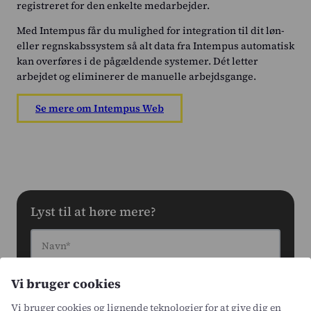
registreret for den enkelte medarbejder.
Med Intempus får du mulighed for integration til dit løn-
eller regnskabssystem så alt data fra Intempus automatisk
kan overføres i de pågældende systemer. Dét letter
arbejdet og eliminerer de manuelle arbejdsgange.
Se mere om Intempus Web
Lyst til at høre mere?
Navn*
Vi bruger cookies
Email*
Vi bruger cookies og lignende teknologier for at give dig en