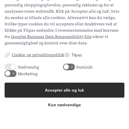
personlig shoppingoplevelse, personlig reklame og for at
analysere vores webtrafik. Klik på 'Accepter alle og luk', hvis
du ønsker at tillade alle cookies. Alternativt kan du vælge,
hvilke typer cookies du vil acceptere eller deaktivere ved at
klikke på Tilpas nedenfor. I overensstemmelse med kravene
fra
Googles Business Data Responsibility Site
sikrer vi
gennemsigtighed og kontrol over dine data.
Cookie- og privatlivspolitik
Tilpas
Nødvendig
Statistik
Marketing
Accepter alle og luk
Gærtorvet 3, 1799 København V
Kun nødvendige
Axel Kiers Vej 5A, 8270 Højbjerg
CVR: 34696977
Company
Resources