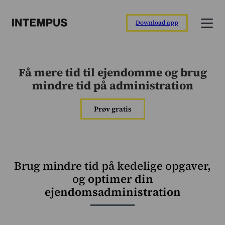
Download app
Funktioner
Få mere tid til ejendomme og brug
Intempus app
mindre tid på administration
Registrer din dag direkte fra appen.
Intempus web
Prøv gratis
Overblik over rapporter og medarbejdere.
Intempus terminal
Nem registrering ved ankomst og afgang.
Brug mindre tid på kedelige opgaver,
Integrationer
og
optimer din
Tilslut til dit løn- eller ERP-system.
ejendomsadministration
Funktionsoverblik
Læs om vores funktioner