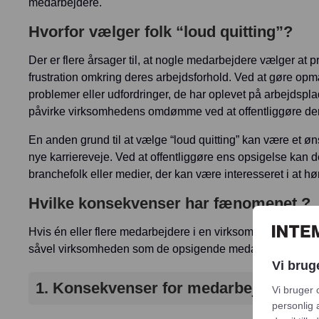
medarbejdere.
Hvorfor vælger folk “loud quitting”?
Der er flere årsager til, at nogle medarbejdere vælger at pr
frustration omkring deres arbejdsforhold. Ved at gøre op
problemer eller udfordringer, de har oplevet på arbejdspl
påvirke virksomhedens omdømme ved at offentliggøre dere
En anden grund til at vælge “loud quitting” kan være et ø
nye karriereveje. Ved at offentliggøre ens opsigelse kan 
branchefolk eller medier, der kan være interesseret i at h
Hvilke konsekvenser har fænomenet ?
Hvis én eller flere medarbejdere i en virksomhed vælger a
såvel virksomheden som de opsigende medarbejdere.
Vi brug
1.
Konsekvenser for medarbejderen
Vi bruger 
personlig 