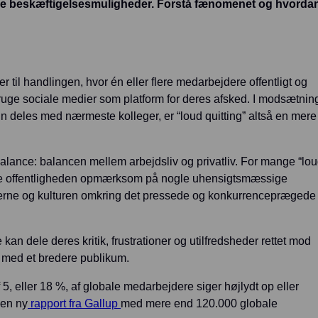
dige beskæftigelsesmuligheder. Forstå fænomenet og hvorda
er til handlingen, hvor én eller flere medarbejdere offentligt og
bruge sociale medier som platform for deres afsked. I modsætning 
un deles med nærmeste kolleger, er “loud quitting” altså en mere
balance: balancen mellem arbejdsliv og privatliv. For mange “lo
gøre offentligheden opmærksom på nogle uhensigtsmæssige
merne og kulturen omkring det pressede og konkurrenceprægede
an dele deres kritik, frustrationer og utilfredsheder rettet mod
, med et bredere publikum.
 eller 18 %, af globale medarbejdere siger højlydt op eller
 en ny
rapport fra Gallup
med mere end 120.000 globale