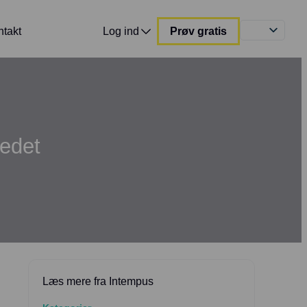
ntakt
Log ind
Prøv gratis
kedet
Læs mere fra Intempus