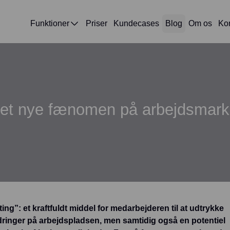
Funktioner
Priser
Kundecases
Blog
Om os
Ko
å det nye fænomen på arbejdsmar
ing”: et kraftfuldt middel for medarbejderen til at udtrykke
ringer på arbejdspladsen, men samtidig også en potentiel