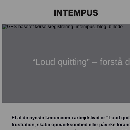
“Loud quitting” – forst
Et af de nyeste fænomener i arbejdslivet er “Loud quitt
frustration, skabe opmærksomhed eller påvirke forand