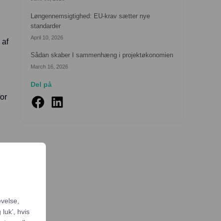
Løngennemsigtighed: EU-krav sætter nye
standarder
April 10, 2026
 af
Sådan skaber I sammenhæng i projektøkonomien
March 16, 2026
Del på
or
evelse,
luk’, hvis