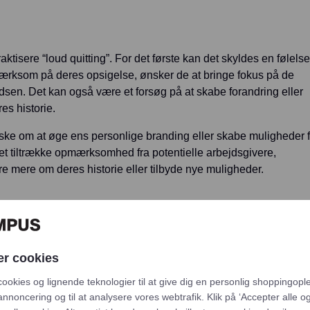
aktisere “loud quitting”. For det første kan det skyldes en følelse
mærksom på deres opsigelse, ønsker de at bringe fokus på de
adsen. Det kan også være et forsøg på at skabe forandring eller
s historie.
nske om at øge ens personlige branding eller skabe muligheder f
det tiltrække opmærksomhed fra potentielle arbejdsgivere,
øre mere om deres historie eller tilbyde nye muligheder.
t “loud quitte”, kan det få en række vidtgående konsekvenser for
er cookies
cookies og lignende teknologier til at give dig en personlig shoppingopl
annoncering og til at analysere vores webtrafik. Klik på ‘Accepter alle og 