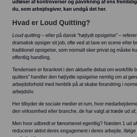
udløser af kontroverser og påvirkning af ens fremti
du, som arbejdsgiver, kan undgå det her.
Hvad er Loud Quitting?
Loud quitting
– eller på dansk “højlydt opsigelse” – referer
dramatisk opsiger sit job, ofte ved at lave en scene eller 
traditionel opsigelse, som normalt sker privat og måske k
offentlig handling.
Tendensen er forankret i den aktuelle debat om work/life 
quitters” handler den højlydte opsigelse nemlig om at 
arbejdsforhold med henblik på at skabe forandring i nor
arbejdsliv.
Her tilbyder de sociale medier et rum, hvor medarbejderne k
den virksomhed eller branche, de har valgt at træde ud af
Men hvor udbredt er fænomenet egentlig? Næsten 1 ud af 5,
reducerer aktivt deres engagement i deres arbejde, ifølge