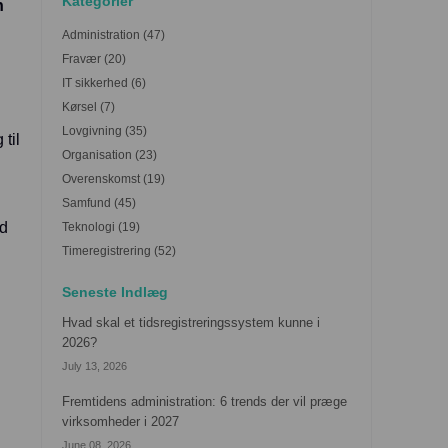
Kategorier
n
Administration
(47)
Fravær
(20)
IT sikkerhed
(6)
Kørsel
(7)
Lovgivning
(35)
til
Organisation
(23)
Overenskomst
(19)
Samfund
(45)
ud
Teknologi
(19)
Timeregistrering
(52)
Seneste Indlæg
Hvad skal et tidsregistreringssystem kunne i
2026?
July 13, 2026
Fremtidens administration: 6 trends der vil præge
virksomheder i 2027
June 08, 2026