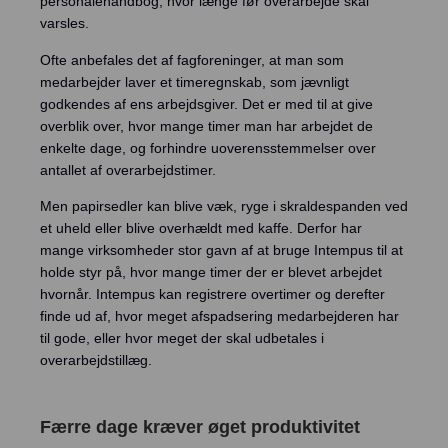
personalehåndbog, hvor længe før overarbejde skal
varsles.
Ofte anbefales det af fagforeninger, at man som
medarbejder laver et timeregnskab, som jævnligt
godkendes af ens arbejdsgiver. Det er med til at give
overblik over, hvor mange timer man har arbejdet de
enkelte dage, og forhindre uoverensstemmelser over
antallet af overarbejdstimer.
Men papirsedler kan blive væk, ryge i skraldespanden ved
et uheld eller blive overhældt med kaffe. Derfor har
mange virksomheder stor gavn af at bruge Intempus til at
holde styr på, hvor mange timer der er blevet arbejdet
hvornår. Intempus kan registrere overtimer og derefter
finde ud af, hvor meget afspadsering medarbejderen har
til gode, eller hvor meget der skal udbetales i
overarbejdstillæg.
Færre dage kræver øget produktivitet