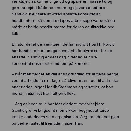
værktøjer, så kunne vi gå ud og spare en masse tid og
gøre arbejdet både nemmere og sjovere at udføre.
Samtidig blev flere af vores ansatte kontaktet af
headhuntere, så den fire dages arbejdsuge var også en
måde at holde headhunterne for døren og tiltrække nye
folk.
En stor del af de værktøjer, de har indført hos Iih Nordic
har handlet om at undgå konstante forstyrrelser for de
ansatte. Samtidig er det i dag hverdag at høre
koncentrationsmusik rundt om på kontoret.
– Når man fjerner en del af sit grundlag for at tjene penge
ved at arbejde færre dage, så bliver man nødt til at tænke
anderledes, siger Henrik Stenmann og fortæller, at han
mener, initiativet har haft en effekt.
– Jeg oplever, at vi har fået gladere medarbejdere.
Samtidig er vi langsomt men sikkert begyndt at turde
tænke anderledes som organisation. Jeg tror, det har gjort
os bedre rustet til fremtiden, siger han.