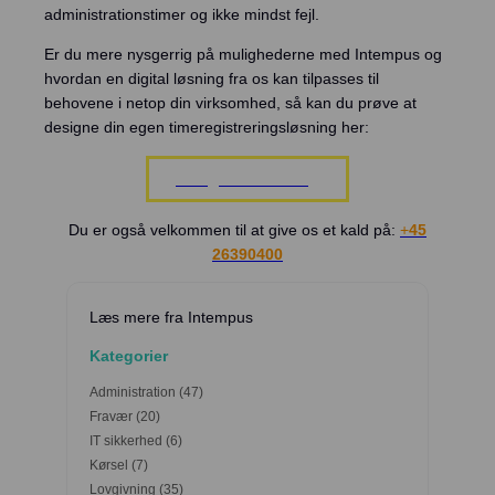
administrationstimer og ikke mindst fejl.
Er du mere nysgerrig på mulighederne med Intempus og
hvordan en digital løsning fra os kan tilpasses til
behovene i netop din virksomhed, så kan du prøve at
designe din egen timeregistreringsløsning her:
Design din løsning
Du er også velkommen til at give os et kald på:
+
45
26390400
Læs mere fra Intempus
Kategorier
Administration
(47)
Fravær
(20)
IT sikkerhed
(6)
Kørsel
(7)
Lovgivning
(35)