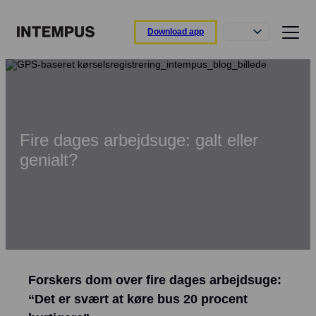
Download app
Funktioner
Intempus app
Registrer din dag direkte fra appen.
Fire dages arbejdsuge: galt eller
Intempus web
genialt?
Overblik over rapporter og medarbejdere.
Intempus terminal
Nem registrering ved ankomst og afgang.
Integrationer
Tilslut til dit løn- eller ERP-system.
Forskers dom over fire dages arbejdsuge:
Funktionsoverblik
Læs om vores funktioner
“Det er svært at køre bus 20 procent