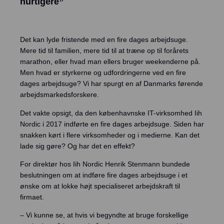
hurtigere”
Priser
Kundecases
Det kan lyde fristende med en fire dages arbejdsuge.
Blog
Mere tid til familien, mere tid til at træne op til forårets
marathon, eller hvad man ellers bruger weekenderne på.
Men hvad er styrkerne og udfordringerne ved en fire
Om os
dages arbejdsuge? Vi har spurgt en af Danmarks førende
arbejdsmarkedsforskere.
Kontakt
Det vakte opsigt, da den københavnske IT-virksomhed Iih
Nordic i 2017 indførte en fire dages arbejdsuge. Siden har
Log ind
snakken kørt i flere virksomheder og i medierne. Kan det
lade sig gøre? Og har det en effekt?
Intempus Web
Log ind på din konto
For direktør hos Iih Nordic Henrik Stenmann bundede
beslutningen om at indføre fire dages arbejdsuge i et
Intempus Admin
ønske om at lokke højt specialiseret arbejdskraft til
(Gammelt design)
firmaet.
– Vi kunne se, at hvis vi begyndte at bruge forskellige