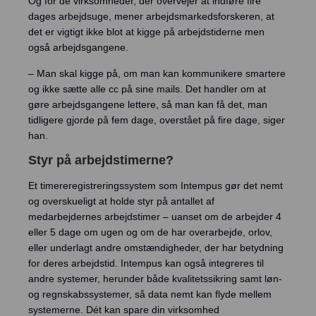
Og for de virksomheder, der overvejer at indføre fire
dages arbejdsuge, mener arbejdsmarkedsforskeren, at
det er vigtigt ikke blot at kigge på arbejdstiderne men
også arbejdsgangene.
– Man skal kigge på, om man kan kommunikere smartere
og ikke sætte alle cc på sine mails. Det handler om at
gøre arbejdsgangene lettere, så man kan få det, man
tidligere gjorde på fem dage, overstået på fire dage, siger
han.
Styr på arbejdstimerne?
Et timereregistreringssystem som Intempus gør det nemt
og overskueligt at holde styr på antallet af
medarbejdernes arbejdstimer – uanset om de arbejder 4
eller 5 dage om ugen og om de har overarbejde, orlov,
eller underlagt andre omstændigheder, der har betydning
for deres arbejdstid. Intempus kan også integreres til
andre systemer, herunder både kvalitetssikring samt løn-
og regnskabssystemer, så data nemt kan flyde mellem
systemerne. Dét kan spare din virksomhed