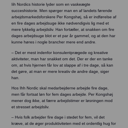
Iih Nordics historie lyder som en vaskeægte
succeshistorie. Men spørger man en af landets førende
arbejdsmarkedsforskere Per Kongshøj, så er indførelse af
en fire dages arbejdsuge ikke nødvendigvis lig med et
mere lykkelig arbejdsliv. Han fortæller, at snakken om fire
dages arbejdsuge blot er et par år gammel, og at den har
kunne høres i nogle brancher mere end andre.
– Det er mest indenfor konsulentprægede og kreative
aktiviteter, man har snakket om det. Der er der en tanke
om, at hvis hjernen får lov at slappe af i tre dage, så kan
det gøre, at man er mere kreativ de andre dage, siger
han.
Hos Ihh Nordic skal medarbejderne arbejde fire dage,
men får fortsat løn for fem dages arbejde. Per Kongshøj
mener dog ikke, at færre arbejdstimer er løsningen mod
et stresset arbejdsliv.
– Hvis folk arbejder fire dage i stedet for fem, vil det
kræve, at de øger produktiviteten med et ordentlig hug for